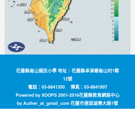
花蓮縣崙山國民小學 地址：花蓮縣卓溪鄉崙山村1鄰
12號
電話：03-8841350 傳真：03-8841907
Powered by XOOPS 2001-2016花蓮縣教育網路中心
by Auther_at_gmail_com 花蓮市達固湖灣大路1號