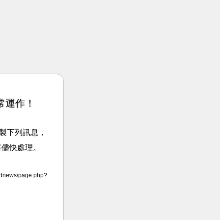
常運作！
請複製下列訊息，
將儘快處理。
adnews/page.php?