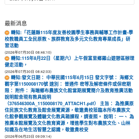
最新消息
轉知:「花蓮縣115年度友善校園學生事務與輔導工作計畫-學
校教職員工全民原教、族群教育及多元文化教育專業成長」研
習活動
(2026年07月30日 08:46:10)
轉知:115年8月22日（星期六）上午假富里鄉羅山遊憩區辦理
健走活動，
(2026年07月30日 08:42:03)
轉知:發文日期： 中華民國115年6月15日 發文字號： 海鄉文
觀字第1150008170號 速別： 普通件 密等及解密條件或保密期
限： 附件： 海端鄉布農族文化館當期展覽簡介及教育推廣活動
說明館舍現有教具說明
（376546300A_1150008170_ATTACH1.pdf） 主旨： 為推廣原
住民族文化教育及館舍展覽資源，敬邀貴校蒞臨本所布農族文
化館參觀展覽及體驗文化教具箱課程，請查照。 說明： 一、 為
推廣本館展覽及文化教育資源，增進學生對布農族文化、山林
知識及在地生活智慧之認識，敬邀貴校安
(2026年06月23日 09:09:14)