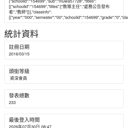
{"schoolid":"154699","sub":"muwa57728","titles":
[{"schoolid":"154699","titles":["教導主任","處務公告發布
者","教師"]}],"classinfo":
[{"year":"000","semester":"00","schoolid":"154699","grade":"0","class
統計資料
註冊日期
2016/03/15
頭銜等級
資深會員
發表總數
233
最後登入時間
2026年07月30日 08:47