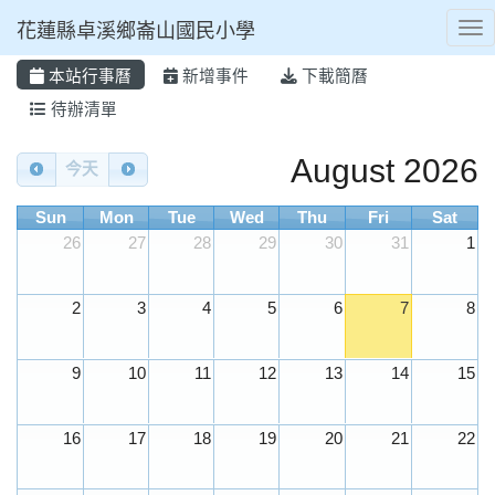
花蓮縣卓溪鄉崙山國民小學
Tog
本站行事曆
新增事件
下載簡曆
⏸
待辦清單
Calendar
August 2026
今天
Sun
Mon
Tue
Wed
Thu
Fri
Sat
26
27
28
29
30
31
1
2
3
4
5
6
7
8
9
10
11
12
13
14
15
16
17
18
19
20
21
22