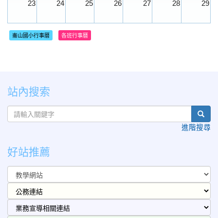
23
24
25
26
27
28
29
30
31
1
2
3
4
5
崙山國小行事曆
各班行事曆
站內搜索
sear
進階搜尋
好站推薦