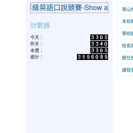
小低年級英語口說競賽-Show and Te
崙山
本校
計數器
學校
今天：
昨天：
校長
本週：
總計：
歷任
課程