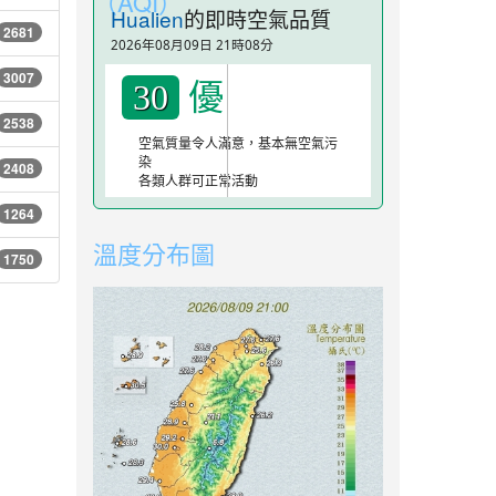
（AQI）
Hualien
的即時空氣品質
2681
2026年08月09日 21時08分
3007
優
30
2538
空氣質量令人滿意，基本無空氣污
染
2408
各類人群可正常活動
1264
溫度分布圖
1750