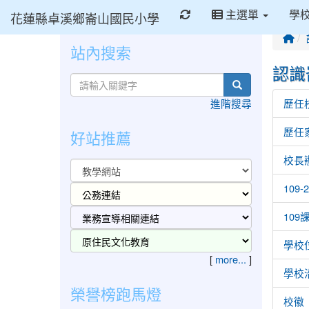
重新取得佈景設定
主選單
學
花蓮縣卓溪鄉崙山國民小學
回
站內搜索
認識
search
進階搜尋
歷任
歷任
好站推薦
校長
109
10
學校
[
more...
]
學校
榮譽榜跑馬燈
校徽