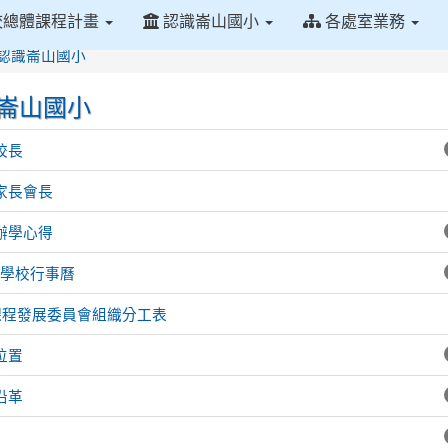
校總體課程計畫
認識崙山國小
各處室業務
首頁
認識崙山國小
崙山國小
校長
家長會長
辦學心得
-2學校行事曆
9課程發展委員會組織分工表
位置
沿革