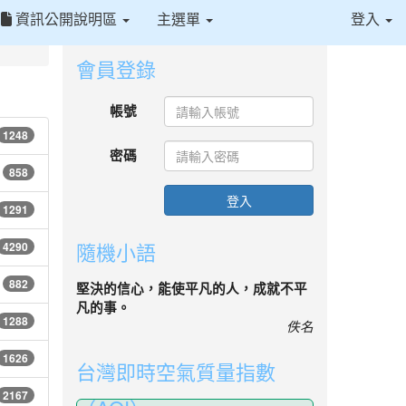
資訊公開說明區
主選單
登入
會員登錄
⏸
帳號
1248
密碼
858
登入
1291
隨機小語
4290
882
堅決的信心，能使平凡的人，成就不平
凡的事。
1288
佚名
1626
台灣即時空氣質量指數
2167