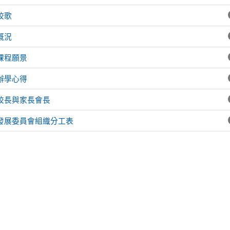
ll 競賽榮獲優等，感謝指導老師余茹帆老師。
校歌
概況
課程願景
辦學心得
校長與家長會長
發展委員會組織分工表