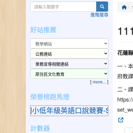
search
回
進階搜尋
1
好站推薦
花蓮縣
一、本
府教課
[
more...
]
二、
榮譽榜跑馬燈
https:
屆國小低年級英語口說競賽-Show and 
set_w
計數器