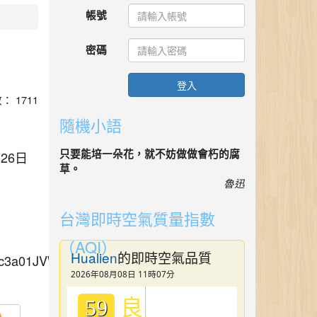
帳號
密碼
登入
數： 1711
隨機小語
只要能培一朵花，就不妨做做會朽的腐
26日
草。
魯迅
台灣即時空氣質量指數
（AQI）
Hualien
的即時空氣品質
。
WWc3a01JVWJwdz09
2026年08月08日 11時07分
良
59