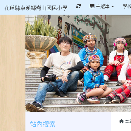
重新取得佈景設定
主選單
學
花蓮縣卓溪鄉崙山國民小學
本
站內搜索