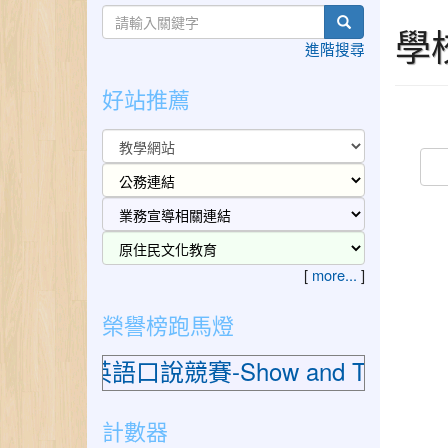
search
學
進階搜尋
好站推薦
[
more...
]
榮譽榜跑馬燈
英語口說競賽-Show and Tell 競
計數器