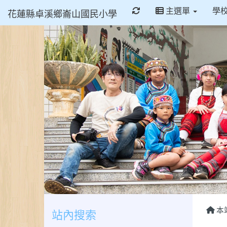
重新取得佈景設定
主選單
學
花蓮縣卓溪鄉崙山國民小學
本
站內搜索